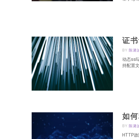
证书
BY
陈潞
动态ss
持配置
如何
BY
陈潞
HTTP故