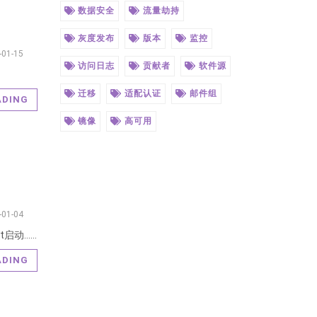
数据安全
流量劫持
灰度发布
版本
监控
-01-15
访问日志
贡献者
软件源
迁移
适配认证
邮件组
ADING
镜像
高可用
-01-04
ot启动……
ADING