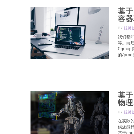
基于
容器
BY
陈潞
我们都
等。而启
Cgro
的/pro
基于
物理
BY
陈潞
在实际
候还能释
基于cp