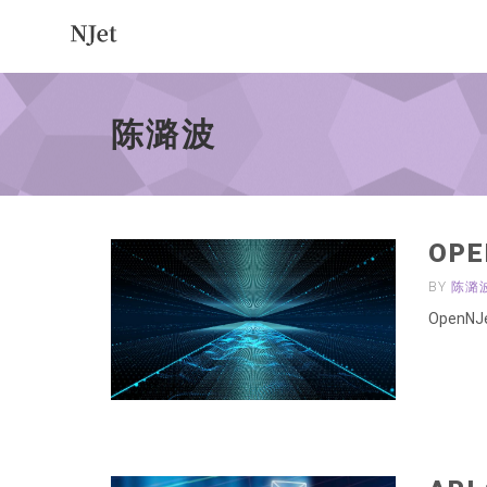
陈
潞
波
陈潞波
-
go
to
homepage
OPE
BY
陈潞
OpenNJ