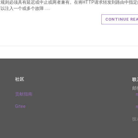
障规则必须具有延迟或中止或两者兼有。在将HTTP请求转发到路由中指定
以注入一个或多个故障 ……
CONTINUE RE
社区
联
邮
贡献指南
nj
Gitee
nj
技