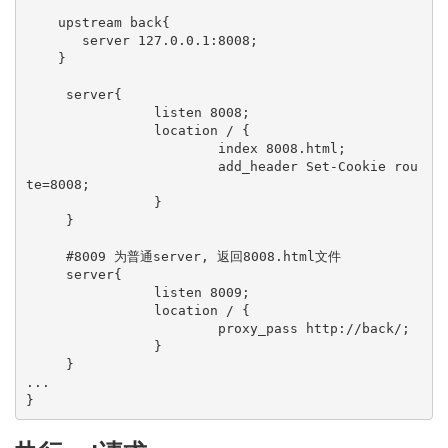
    upstream back{

       server 127.0.0.1:8008;

    }

     server{

                listen 8008;

                location / {

                        index 8008.html;

                        add_header Set-Cookie rou
te=8008;

                }

     }

     #8009 为普通server, 返回8008.html文件

     server{

                listen 8009;

                location / {

                        proxy_pass http://back/;

                }

     }

...
