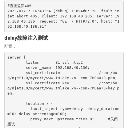
#直接返回405

2023/07/17 16:43:54 [debug] 11894#0: *8  fault in
jet abort 405, client: 192.168.40.205, server: 19
2.168.40.136, request: "GET / HTTP/2.0", host: "1
delay故障注入测试
配置：
server {

        listen       81 ssl http2;

        server_name  192.168.40.136;

        ssl_certificate                 /root/bu
g/njet1.0/mycert/www.tmlake.xn--com-7m0aa+3.pem;

        ssl_certificate_key             /root/bu
g/njet1.0/mycert/www.tmlake.xn--com-7m0aa+3-key.p
em;

        location / {

          fault_inject type=delay  delay_duration
=10s delay_percentage=100;

          proxy_next_upstream_tries 0;      #关闭
重试
