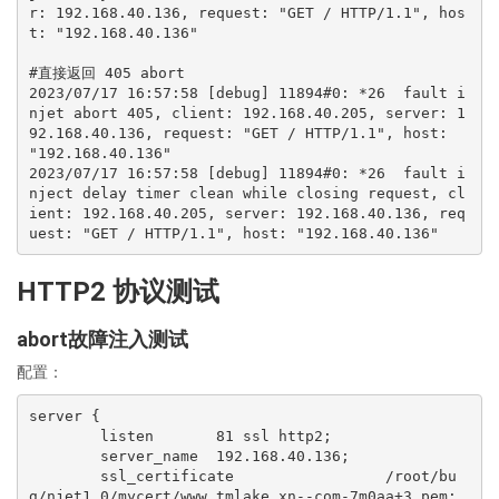
r: 192.168.40.136, request: "GET / HTTP/1.1", hos
t: "192.168.40.136"

#直接返回 405 abort

2023/07/17 16:57:58 [debug] 11894#0: *26  fault i
njet abort 405, client: 192.168.40.205, server: 1
92.168.40.136, request: "GET / HTTP/1.1", host: 
"192.168.40.136"

2023/07/17 16:57:58 [debug] 11894#0: *26  fault i
nject delay timer clean while closing request, cl
ient: 192.168.40.205, server: 192.168.40.136, req
HTTP2 协议测试
abort故障注入测试
配置：
server {

        listen       81 ssl http2;

        server_name  192.168.40.136;

        ssl_certificate                 /root/bu
g/njet1.0/mycert/www.tmlake.xn--com-7m0aa+3.pem;
