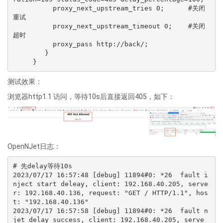
          proxy_next_upstream_tries 0;      #关闭
重试

          proxy_next_upstream_timeout 0;    #关闭
超时

          proxy_pass http://back/;

        }

测试效果：
浏览器http1.1 访问，等待10s后直接返回405，如下：
OpenNJet日志：
# 先delay等待10s

2023/07/17 16:57:48 [debug] 11894#0: *26  fault i
nject start deleay, client: 192.168.40.205, serve
r: 192.168.40.136, request: "GET / HTTP/1.1", hos
t: "192.168.40.136"

2023/07/17 16:57:58 [debug] 11894#0: *26  fault n
jet delay success, client: 192.168.40.205, serve