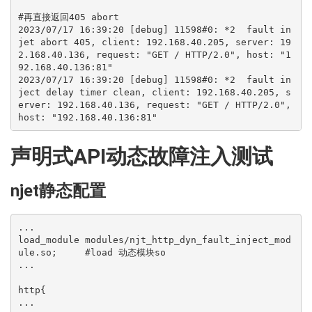
#再直接返回405 abort

2023/07/17 16:39:20 [debug] 11598#0: *2  fault in
jet abort 405, client: 192.168.40.205, server: 19
2.168.40.136, request: "GET / HTTP/2.0", host: "1
92.168.40.136:81"

2023/07/17 16:39:20 [debug] 11598#0: *2  fault in
ject delay timer clean, client: 192.168.40.205, s
erver: 192.168.40.136, request: "GET / HTTP/2.0", 
声明式API动态故障注入测试
njet静态配置
...

load_module modules/njt_http_dyn_fault_inject_mod
ule.so;     #load 动态模块so

...

http{

...
