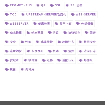
PROMETHEUS
QA
SSL
SSL证书
TCC
UPSTREAM-SERVER动态化
WEB-SERVER
WEBSERVER
健康检查
共享内存
分析报表
动态协议
动态配置
协议
协议识别
国密
安全
性能
成员维护
故障注入
数据安全
流量劫持
灰度发布
版本
监控
访问日志
贡献者
软件源
迁移
适配认证
邮件组
镜像
高可用