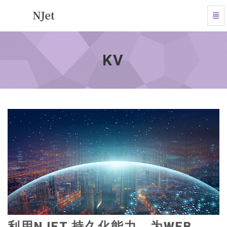
Tog
Navi
KV
-
go
KV
to
homepage
利用NJET 持久化能力，为WEB