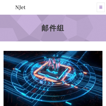
Tog
Navi
邮
件
组
邮件组
-
go
to
homepage