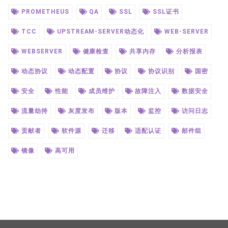
PROMETHEUS
QA
SSL
SSL证书
TCC
UPSTREAM-SERVER动态化
WEB-SERVER
WEBSERVER
健康检查
共享内存
分析报表
动态协议
动态配置
协议
协议识别
国密
安全
性能
成员维护
故障注入
数据安全
流量劫持
灰度发布
版本
监控
访问日志
贡献者
软件源
迁移
适配认证
邮件组
镜像
高可用