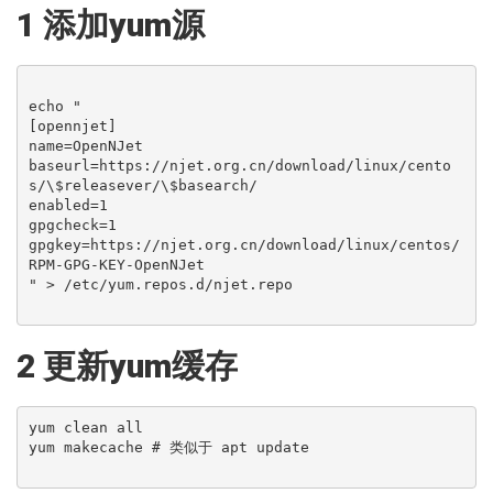
1 添加yum源
echo "

[opennjet]

name=OpenNJet

baseurl=https://njet.org.cn/download/linux/cento
s/\$releasever/\$basearch/

enabled=1

gpgcheck=1

gpgkey=https://njet.org.cn/download/linux/centos/
RPM-GPG-KEY-OpenNJet

" > /etc/yum.repos.d/njet.repo

2 更新yum缓存
yum clean all

yum makecache # 类似于 apt update
