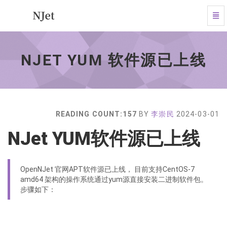
Tog
Navi
NJet
YUM
软
NJET YUM 软件源已上线
件
源
已
上
线
-
READING COUNT:157
BY
李崇民
2024-03-01
go
to
NJet YUM软件源已上线
homepage
OpenNJet 官网APT软件源已上线， 目前支持CentOS-7
amd64 架构的操作系统通过yum源直接安装二进制软件包。
步骤如下：