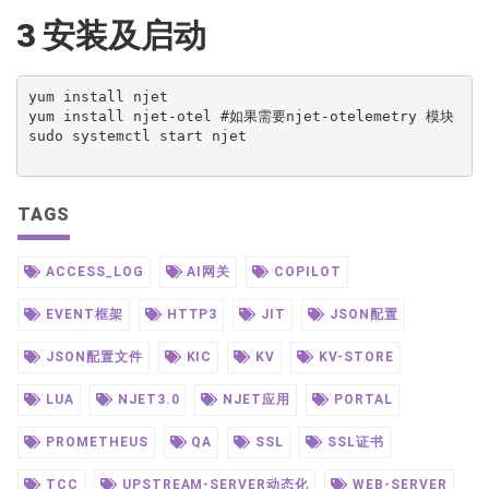
3 安装及启动
yum install njet

yum install njet-otel #如果需要njet-otelemetry 模块 

sudo systemctl start njet

TAGS
ACCESS_LOG
AI网关
COPILOT
EVENT框架
HTTP3
JIT
JSON配置
JSON配置文件
KIC
KV
KV-STORE
LUA
NJET3.0
NJET应用
PORTAL
PROMETHEUS
QA
SSL
SSL证书
TCC
UPSTREAM-SERVER动态化
WEB-SERVER