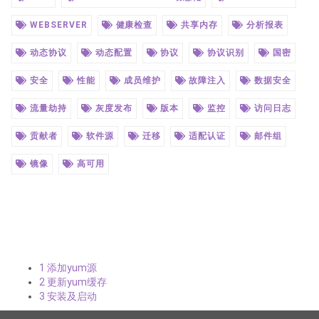
WEBSERVER
健康检查
共享内存
分析报表
动态协议
动态配置
协议
协议识别
国密
安全
性能
成员维护
故障注入
数据安全
流量劫持
灰度发布
版本
监控
访问日志
贡献者
软件源
迁移
适配认证
邮件组
镜像
高可用
1 添加yum源
2 更新yum缓存
3 安装及启动