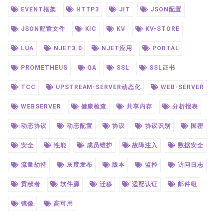
EVENT框架
HTTP3
JIT
JSON配置
JSON配置文件
KIC
KV
KV-STORE
LUA
NJET3.0
NJET应用
PORTAL
PROMETHEUS
QA
SSL
SSL证书
TCC
UPSTREAM-SERVER动态化
WEB-SERVER
WEBSERVER
健康检查
共享内存
分析报表
动态协议
动态配置
协议
协议识别
国密
安全
性能
成员维护
故障注入
数据安全
流量劫持
灰度发布
版本
监控
访问日志
贡献者
软件源
迁移
适配认证
邮件组
镜像
高可用