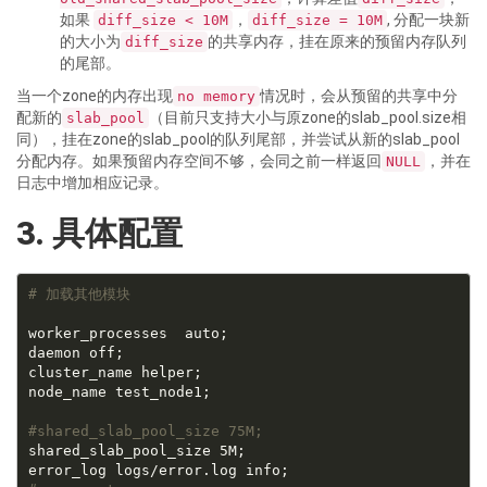
如果
，
, 分配一块新
diff_size < 10M
diff_size = 10M
的大小为
的共享内存，挂在原来的预留内存队列
diff_size
的尾部。
当一个zone的内存出现
情况时，会从预留的共享中分
no memory
配新的
（目前只支持大小与原zone的slab_pool.size相
slab_pool
同），挂在zone的slab_pool的队列尾部，并尝试从新的slab_pool
分配内存。如果预留内存空间不够，会同之前一样返回
，并在
NULL
日志中增加相应记录。
3. 具体配置
# 加载其他模块
worker_processes  auto;

daemon off;

cluster_name helper;

node_name test_node1;

#shared_slab_pool_size 75M;
shared_slab_pool_size 5M;
