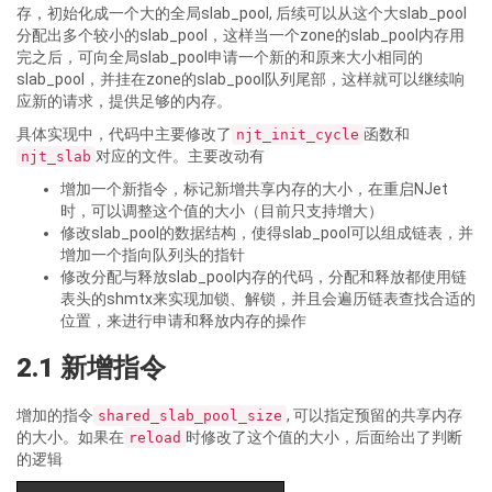
存，初始化成一个大的全局slab_pool, 后续可以从这个大slab_pool
分配出多个较小的slab_pool，这样当一个zone的slab_pool内存用
完之后，可向全局slab_pool申请一个新的和原来大小相同的
slab_pool，并挂在zone的slab_pool队列尾部，这样就可以继续响
应新的请求，提供足够的内存。
具体实现中，代码中主要修改了
函数和
njt_init_cycle
对应的文件。主要改动有
njt_slab
增加一个新指令，标记新增共享内存的大小，在重启NJet
时，可以调整这个值的大小（目前只支持增大）
修改slab_pool的数据结构，使得slab_pool可以组成链表，并
增加一个指向队列头的指针
修改分配与释放slab_pool内存的代码，分配和释放都使用链
表头的shmtx来实现加锁、解锁，并且会遍历链表查找合适的
位置，来进行申请和释放内存的操作
2.1 新增指令
增加的指令
, 可以指定预留的共享内存
shared_slab_pool_size
的大小。如果在
时修改了这个值的大小，后面给出了判断
reload
的逻辑