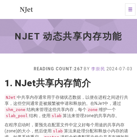
Tog
Navi
NJet
动
态
NJET 动态共享内存功能
共
享
内
存
功
能
READING COUNT:267
BY
李崇民
2024-07-03
-
go
1. NJet共享内存简介
to
homepage
中共享内存通常用于存储状态数据，以便在进程之间进行共
NJet
享，这些空间通常是被频繁被申请和释放的。在NJet中，通过
结构来管理这些共享内存，每个
维护一个
shm_zone
zone
结构，使用
算法来管理zone的共享内存。
slab_pool
slab
在程序启动时，要预先在配置文件中定义好每个用途的共享内存
(zone)的大小，然后使用
算法来处理分配和释放小内存的请
slab