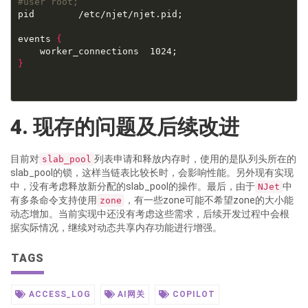
#user root;
pid        /etc/njet/njet.pid;

events 
{
}
4. 现存的问题及后续改进
目前对
列表申请和释放内存时，使用的是队列头所在的
slab_pool
slab_pool的锁，这样当链表比较长时，会影响性能。另外现有实现
中，没有考虑释放新分配的slab_pool的操作。最后，由于
中
NJet
有多条命令支持使用
，有一些zone可能不希望zone的大小能
zone
动态增加。当前实现中还没有考虑这些需求，后续开发过程中会根
据实际情况，继续对动态共享内存功能进行增强。
TAGS
ACCESS_LOG
AI网关
COPILOT