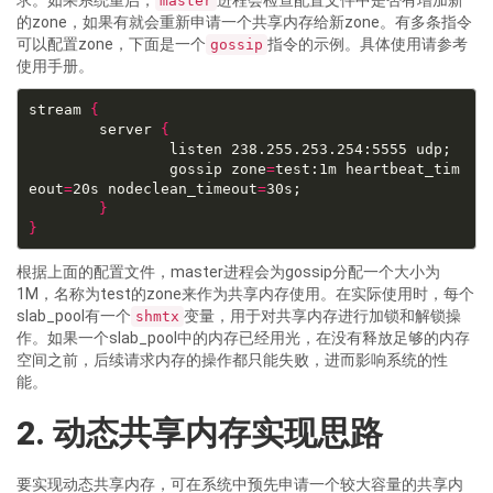
求。如果系统重启，
进程会检查配置文件中是否有增加新
master
的zone，如果有就会重新申请一个共享内存给新zone。有多条指令
可以配置zone，下面是一个
指令的示例。具体使用请参考
gossip
使用手册。
stream 
{
        server 
{
                listen 238.255.253.254:5555 udp;

                gossip zone
=
test:1m heartbeat_tim
eout
=
20s nodeclean_timeout
=
30s;

}
}
根据上面的配置文件，master进程会为gossip分配一个大小为
1M，名称为test的zone来作为共享内存使用。在实际使用时，每个
slab_pool有一个
变量，用于对共享内存进行加锁和解锁操
shmtx
作。如果一个slab_pool中的内存已经用光，在没有释放足够的内存
空间之前，后续请求内存的操作都只能失败，进而影响系统的性
能。
2. 动态共享内存实现思路
要实现动态共享内存，可在系统中预先申请一个较大容量的共享内